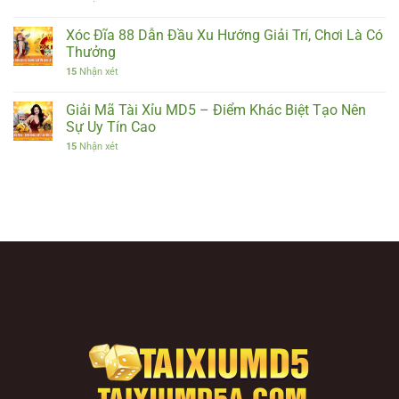
Xóc Đĩa 88 Dẫn Đầu Xu Hướng Giải Trí, Chơi Là Có
Thưởng
15
Nhận xét
Giải Mã Tài Xỉu MD5 – Điểm Khác Biệt Tạo Nên
Sự Uy Tín Cao
15
Nhận xét