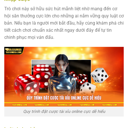
Trò chơi này sở hữu sức hút mãnh liệt nhờ mang đến cơ
hội săn thưởng cực lớn cho những ai nắm vững quy luật cơ
bản. Nếu bạn là người mới bắt đầu, hãy cùng khám phá chi
tiết cách chơi chuẩn xác nhất ngay dưới đây để tự tin
chinh phục mọi ván đấu.
Quy trình đặt cược tài xỉu online cực dễ hiểu