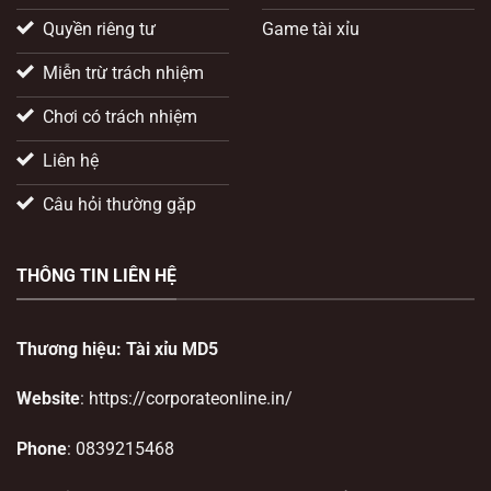
Quyền riêng tư
Game tài xỉu
Miễn trừ trách nhiệm
Chơi có trách nhiệm
Liên hệ
Câu hỏi thường gặp
THÔNG TIN LIÊN HỆ
Thương hiệu: Tài xỉu MD5
Website
:
https://corporateonline.in/
Phone
: 0839215468