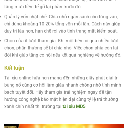
tăng mức tiền để gỡ lại phần trước đó.
Quản lý vốn chặt chẽ: Chia nhỏ ngân sách cho từng ván,
chỉ dùng khoảng 10-20% tổng vốn mỗi lần. Cách này giúp
duy trì lâu hơn, hạn chế rơi vào tình trạng mất kiểm soát.
Chọn cửa ít lượt tham gia: Khi một bên có quá nhiều lượt
chọn, phần thưởng sẽ bị chia nhỏ. Việc chọn phía còn lại
đôi khi giúp tăng cơ hội nếu kết quả nghiêng về hướng đó.
Kết luận
Tài xỉu online hứa hẹn mang đến những giây phút giải trí
bùng nổ cùng cơ hội làm giàu nhanh chóng nhờ tính minh
bạch tuyệt đối. Hãy tham gia trải nghiệm ngay để tận
hưởng công nghệ bảo mật hiện đại cùng tỷ lệ trả thưởng
xanh chín nhất thị trường tại
tài xỉu MD5
.