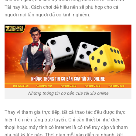
Tài hay Xỉu. Cách chơi dễ hiểu nên sẽ phù hợp cho cả
người mới lẫn người đã có kinh nghiệm.
Những thông tin cơ bản của tài xỉu online
Thay vì tham gia trực tiếp, tất cả thao tác đều được thực
hiện trên nền tảng trực tuyến. Chỉ cần thiết bị như điện
thoại hoặc máy tính có Internet là có thể truy cập và tham
gia bất kỳ lúc nào. Thời gian mỗi ván diễn ra nhanh, kết