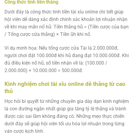
Công thức tính tiền thắng
Dưới đây là công thức tính tiền tài xỉu online chi tiết giúp
hội viên dễ dàng xác định chính xác khoản lợi nhuận nhận
về khi may mắn nổ hũ: Tiền thắng hũ = (Tiền cược của bạn
/ Tổng cược cửa thắng) × Tiền ũh khi nổ.
Ví dụ minh họa: Nếu tổng cược cửa Tài là 2.000.000đ,
người chơi đặt 100.000đ khi hũ đang đạt 10.000.000đ. Khi
đủ điều kiện nổ hũ, số tiền nhận về là: (100.000 /
2.000.000) × 10.000.000 = 500.000đ.
Kinh nghiệm chơi tài xỉu online dễ thắng từ cao
thủ
Học hỏi bí quyết từ những chuyên gia dày dạn kinh nghiệm
là con đường ngắn nhất giúp gia tăng tỷ lệ thắng và tránh
được các sai lầm không đáng có. Những mẹo thực chiến
dưới đây sẽ giúp hội viên tối ưu hóa lợi nhuận trong từng
ván cược kịch tính.