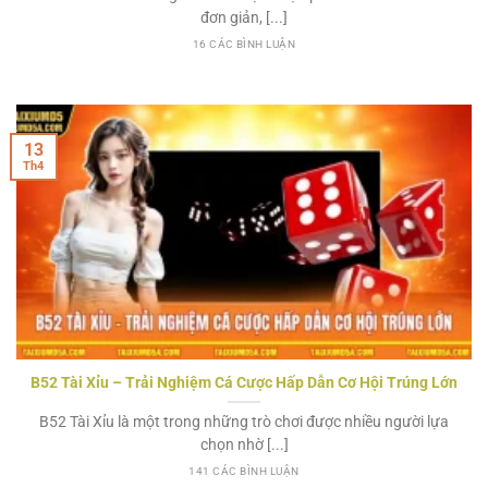
đơn giản, [...]
16 CÁC BÌNH LUẬN
13
Th4
B52 Tài Xỉu – Trải Nghiệm Cá Cược Hấp Dẫn Cơ Hội Trúng Lớn
B52 Tài Xỉu là một trong những trò chơi được nhiều người lựa
chọn nhờ [...]
141 CÁC BÌNH LUẬN