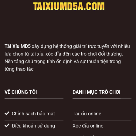
Tài Xỉu MD5
xây dựng hệ thống giải trí trực tuyến với nhiều
lựa chọn từ tài xỉu, xóc đĩa đến các trò chơi đổi thưởng.
Nền tảng chú trọng tính ổn định và sự thuận tiện trong
từng thao tác.
VỀ CHÚNG TÔI
DANH MỤC TRÒ CHƠI
Chính sách bảo mật
Tài xỉu online
Điều khoản sử dụng
Xóc đĩa online