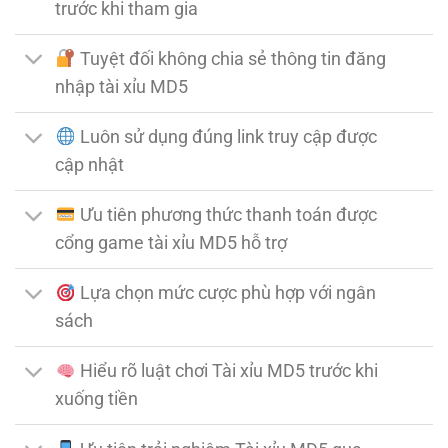
trước khi tham gia
Tuyệt đối không chia sẻ thông tin đăng
nhập tài xỉu MD5
Luôn sử dụng đúng link truy cập được
cập nhật
Ưu tiên phương thức thanh toán được
cổng game tài xỉu MD5 hỗ trợ
Lựa chọn mức cược phù hợp với ngân
sách
Hiểu rõ luật chơi Tài xỉu MD5 trước khi
xuống tiền