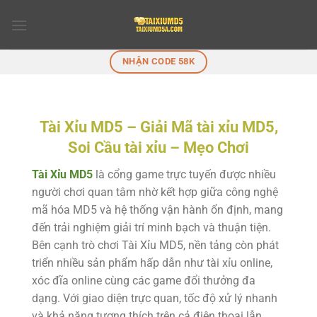
Chuyển
đến
nội
dung
NHẬN CODE 58K
Tài Xỉu MD5 – Giải Mã tài xỉu MD5,
Soi Cầu tài xỉu – Mẹo Chơi
Tài Xỉu MD5
là cổng game trực tuyến được nhiều
người chơi quan tâm nhờ kết hợp giữa công nghệ
mã hóa MD5 và hệ thống vận hành ổn định, mang
đến trải nghiệm giải trí minh bạch và thuận tiện.
Bên cạnh trò chơi Tài Xỉu MD5, nền tảng còn phát
triển nhiều sản phẩm hấp dẫn như tài xỉu online,
xóc đĩa online cùng các game đổi thưởng đa
dạng. Với giao diện trực quan, tốc độ xử lý nhanh
và khả năng tương thích trên cả điện thoại lẫn