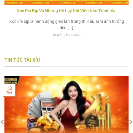
Xóc Đĩa Bịp Và Những Hệ Lụy Hội Viên Nên Tránh Xa
Xóc đĩa bịp là hành động gian lận trong thi đấu, làm ảnh hưởng
đến [...]
10 CÁC BÌNH LUẬN
TIN TỨC TÀI XỈU
13
Th4