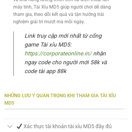
máy tính, Tài Xỉu MD5 giúp người chơi dễ dàng
tham gia, theo dõi kết quả và tận hưởng trải
nghiệm giải trí mượt mà mỗi ngày.
Link truy cập mới nhất từ cổng
game Tài xỉu MD5:
https://corporateonline.in/
nhận
ngay code cho người mới 58k và
code tài app 88k
NHỮNG LƯU Ý QUAN TRỌNG KHI THAM GIA TÀI XỈU
MD5
Xác thực tài khoản tài xỉu MD5 đầy đủ